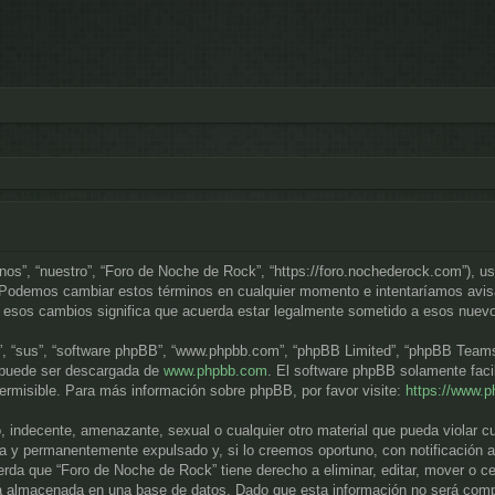
“nos”, “nuestro”, “Foro de Noche de Rock”, “https://foro.nochederock.com”), u
. Podemos cambiar estos términos en cualquier momento e intentaríamos avisa
 esos cambios significa que acuerda estar legalmente sometido a esos nuevo
”, “sus”, “software phpBB”, “www.phpbb.com”, “phpBB Limited”, “phpBB Teams”) 
y puede ser descargada de
www.phpbb.com
. El software phpBB solamente faci
misible. Para más información sobre phpBB, por favor visite:
https://www.
, indecente, amenazante, sexual o cualquier otro material que pueda violar c
a y permanentemente expulsado y, si lo creemos oportuno, con notificación a 
rda que “Foro de Noche de Rock” tiene derecho a eliminar, editar, mover o c
 almacenada en una base de datos. Dado que esta información no será compar