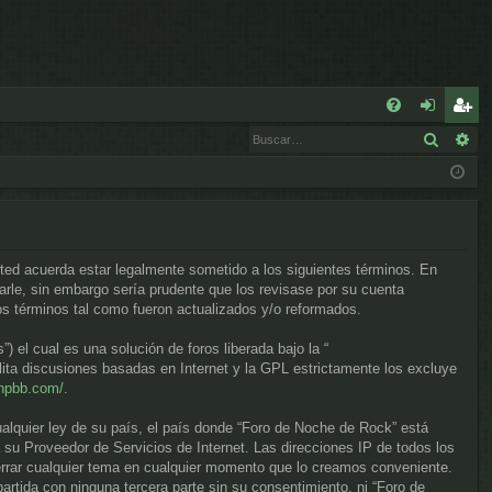
E
Buscar
Bú
FA
de
eg
Q
nt
ist
ifi
ra
ca
rs
sted acuerda estar legalmente sometido a los siguientes términos. En
rs
e
rle, sin embargo sería prudente que los revisase por su cuenta
s términos tal como fueron actualizados y/o reformados.
e
el cual es una solución de foros liberada bajo la “
lita discusiones basadas en Internet y la GPL estrictamente los excluye
phpbb.com/
.
ualquier ley de su país, el país donde “Foro de Noche de Rock” está
su Proveedor de Servicios de Internet. Las direcciones IP de todos los
errar cualquier tema en cualquier momento que lo creamos conveniente.
tida con ninguna tercera parte sin su consentimiento, ni “Foro de