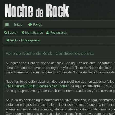
Inicio
Foros
Buscar
Identificarse
Registrarse
nl
Inicio
Índice general
ac
es
Foro de Noche de Rock - Condiciones de uso
rá
Al ingresar en “Foro de Noche de Rock” (de aquí en adelante “nosotros”, 
pi
caso contrario por favor no se registre y/o use “Foro de Noche de Rock”
periódicamente. Seguir registrado a “Foro de Noche de Rock” después de
d
Nuestros foros están desarrollados por phpBB (de aquí en adelante “ellos
os
GNU General Public License v2 en Ingles
” (de aquí en adelante “GPL”) 
de lo que aprobamos y/o desaprobamos como conductas y/o contenido per
Acuerda no enviar ningun contenido abusivo, obsceno, vulgar, difamatorio
instalado o Leyes Internacionales. Hacer eso provocará que sea inmediat
envíos son registradas como ayuda para reforzar estas condiciones. Acue
Como usuario acuerda que cualquier información que haya ingresado será