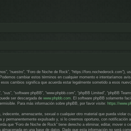
“nos”, “nuestro”, “Foro de Noche de Rock”, “https://foro.nochederock.com”), u
. Podemos cambiar estos términos en cualquier momento e intentaríamos avisa
 esos cambios significa que acuerda estar legalmente sometido a esos nuevo
”, “sus”, “software phpBB”, “www.phpbb.com”, “phpBB Limited”, “phpBB Teams”) 
y puede ser descargada de
www.phpbb.com
. El software phpBB solamente faci
misible. Para más información sobre phpBB, por favor visite:
https://www.
, indecente, amenazante, sexual o cualquier otro material que pueda violar c
a y permanentemente expulsado y, si lo creemos oportuno, con notificación a 
rda que “Foro de Noche de Rock” tiene derecho a eliminar, editar, mover o c
 almacenada en una base de datos. Dado que esta información no será compar