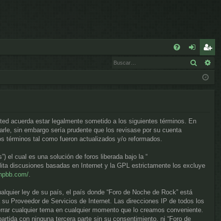
E
Buscar
Bú
FA
de
eg
Q
nt
ist
ifi
ra
ca
rs
sted acuerda estar legalmente sometido a los siguientes términos. En
rs
e
rle, sin embargo sería prudente que los revisase por su cuenta
s términos tal como fueron actualizados y/o reformados.
e
el cual es una solución de foros liberada bajo la “
lita discusiones basadas en Internet y la GPL estrictamente los excluye
phpbb.com/
.
ualquier ley de su país, el país donde “Foro de Noche de Rock” está
su Proveedor de Servicios de Internet. Las direcciones IP de todos los
errar cualquier tema en cualquier momento que lo creamos conveniente.
tida con ninguna tercera parte sin su consentimiento, ni “Foro de