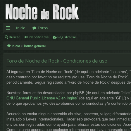
Inicio
Foros
Buscar
Identificarse
Registrarse
nl
Inicio
Índice general
ac
es
Foro de Noche de Rock - Condiciones de uso
rá
Al ingresar en “Foro de Noche de Rock” (de aquí en adelante “nosotros”, 
pi
caso contrario por favor no se registre y/o use “Foro de Noche de Rock”
periódicamente. Seguir registrado a “Foro de Noche de Rock” después de
d
Nuestros foros están desarrollados por phpBB (de aquí en adelante “ellos
os
GNU General Public License v2 en Ingles
” (de aquí en adelante “GPL”) 
de lo que aprobamos y/o desaprobamos como conductas y/o contenido per
Acuerda no enviar ningun contenido abusivo, obsceno, vulgar, difamatorio
instalado o Leyes Internacionales. Hacer eso provocará que sea inmediat
envíos son registradas como ayuda para reforzar estas condiciones. Acue
Como usuario acuerda que cualquier información que haya ingresado será