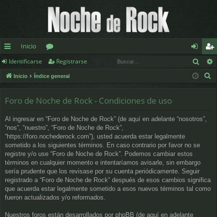
Inicio
Busc
Identificarse
Registrarse
nl
or
de
eg
B
Inicio
Índice general
ac
os
nt
ist
u
es
ifi
ra
s
Foro de Noche de Rock - Condiciones de uso
c
rá
ca
rs
Al ingresar en “Foro de Noche de Rock” (de aquí en adelante “nosotros”,
a
pi
rs
e
“nos”, “nuestro”, “Foro de Noche de Rock”,
r
“https://foro.nochederock.com”), usted acuerda estar legalmente
d
e
sometido a los siguientes términos. En caso contrario por favor no se
registre y/o use “Foro de Noche de Rock”. Podemos cambiar estos
os
términos en cualquier momento e intentaríamos avisarle, sin embargo
sería prudente que los revisase por su cuenta periódicamente. Seguir
registrado a “Foro de Noche de Rock” después de esos cambios significa
que acuerda estar legalmente sometido a esos nuevos términos tal como
fueron actualizados y/o reformados.
Nuestros foros están desarrollados por phpBB (de aquí en adelante