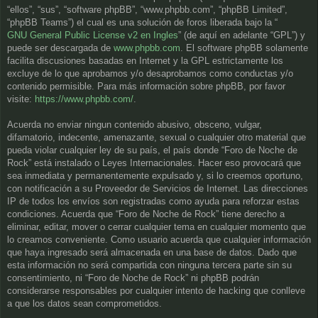
“ellos”, “sus”, “software phpBB”, “www.phpbb.com”, “phpBB Limited”,
“phpBB Teams”) el cual es una solución de foros liberada bajo la “
GNU General Public License v2 en Ingles
” (de aquí en adelante “GPL”) y
puede ser descargada de
www.phpbb.com
. El software phpBB solamente
facilita discusiones basadas en Internet y la GPL estrictamente los
excluye de lo que aprobamos y/o desaprobamos como conductas y/o
contenido permisible. Para más información sobre phpBB, por favor
visite:
https://www.phpbb.com/
.
Acuerda no enviar ningun contenido abusivo, obsceno, vulgar,
difamatorio, indecente, amenazante, sexual o cualquier otro material que
pueda violar cualquier ley de su país, el país donde “Foro de Noche de
Rock” está instalado o Leyes Internacionales. Hacer eso provocará que
sea inmediata y permanentemente expulsado y, si lo creemos oportuno,
con notificación a su Proveedor de Servicios de Internet. Las direcciones
IP de todos los envíos son registradas como ayuda para reforzar estas
condiciones. Acuerda que “Foro de Noche de Rock” tiene derecho a
eliminar, editar, mover o cerrar cualquier tema en cualquier momento que
lo creamos conveniente. Como usuario acuerda que cualquier información
que haya ingresado será almacenada en una base de datos. Dado que
esta información no será compartida con ninguna tercera parte sin su
consentimiento, ni “Foro de Noche de Rock” ni phpBB podrán
considerarse responsables por cualquier intento de hacking que conlleve
a que los datos sean comprometidos.