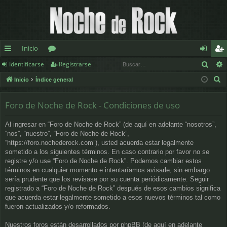
Inicio
Busc
Identificarse
Registrarse
nl
or
de
eg
B
Inicio
Índice general
ac
os
nt
ist
u
es
ifi
ra
s
Foro de Noche de Rock - Condiciones de uso
c
rá
ca
rs
Al ingresar en “Foro de Noche de Rock” (de aquí en adelante “nosotros”,
a
pi
rs
e
“nos”, “nuestro”, “Foro de Noche de Rock”,
r
“https://foro.nochederock.com”), usted acuerda estar legalmente
d
e
sometido a los siguientes términos. En caso contrario por favor no se
registre y/o use “Foro de Noche de Rock”. Podemos cambiar estos
os
términos en cualquier momento e intentaríamos avisarle, sin embargo
sería prudente que los revisase por su cuenta periódicamente. Seguir
registrado a “Foro de Noche de Rock” después de esos cambios significa
que acuerda estar legalmente sometido a esos nuevos términos tal como
fueron actualizados y/o reformados.
Nuestros foros están desarrollados por phpBB (de aquí en adelante