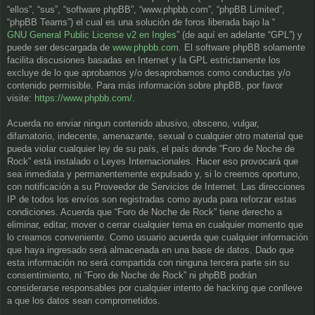
“ellos”, “sus”, “software phpBB”, “www.phpbb.com”, “phpBB Limited”,
“phpBB Teams”) el cual es una solución de foros liberada bajo la “
GNU General Public License v2 en Ingles
” (de aquí en adelante “GPL”) y
puede ser descargada de
www.phpbb.com
. El software phpBB solamente
facilita discusiones basadas en Internet y la GPL estrictamente los
excluye de lo que aprobamos y/o desaprobamos como conductas y/o
contenido permisible. Para más información sobre phpBB, por favor
visite:
https://www.phpbb.com/
.
Acuerda no enviar ningun contenido abusivo, obsceno, vulgar,
difamatorio, indecente, amenazante, sexual o cualquier otro material que
pueda violar cualquier ley de su país, el país donde “Foro de Noche de
Rock” está instalado o Leyes Internacionales. Hacer eso provocará que
sea inmediata y permanentemente expulsado y, si lo creemos oportuno,
con notificación a su Proveedor de Servicios de Internet. Las direcciones
IP de todos los envíos son registradas como ayuda para reforzar estas
condiciones. Acuerda que “Foro de Noche de Rock” tiene derecho a
eliminar, editar, mover o cerrar cualquier tema en cualquier momento que
lo creamos conveniente. Como usuario acuerda que cualquier información
que haya ingresado será almacenada en una base de datos. Dado que
esta información no será compartida con ninguna tercera parte sin su
consentimiento, ni “Foro de Noche de Rock” ni phpBB podrán
considerarse responsables por cualquier intento de hacking que conlleve
a que los datos sean comprometidos.