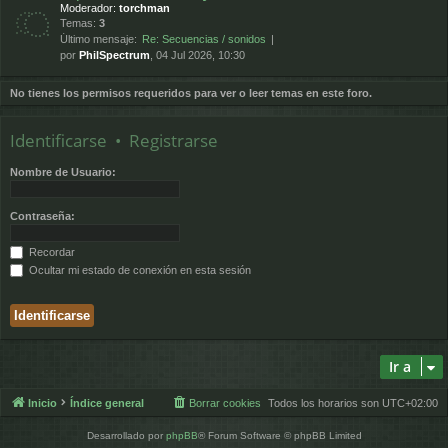
Moderador:
torchman
Temas:
3
Último mensaje:
Re: Secuencias / sonidos
por
PhilSpectrum
, 04 Jul 2026, 10:30
No tienes los permisos requeridos para ver o leer temas en este foro.
Identificarse
•
Registrarse
Nombre de Usuario:
Contraseña:
Recordar
Ocultar mi estado de conexión en esta sesión
Ir a
Inicio
Índice general
Borrar cookies
Todos los horarios son
UTC+02:00
Desarrollado por
phpBB
® Forum Software © phpBB Limited