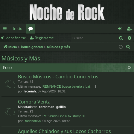
Inicio
Busc
Identificarse
Registrarse
nl
or
de
eg
B
Inicio
Índice general
Músicos y Más
ac
os
nt
ist
u
Músicos y Más
es
ifi
ra
s
Foro
c
rá
ca
rs
a
Busco Músicos - Cambio Conciertos
pi
rs
e
r
Temas:
44
Último mensaje:
REMNANCE busca batería y baji…
d
e
por
Iscariah
, 07 Ago 2026, 16:31
os
Compra Venta
Moderadores:
torchman
,
gelillo
Temas:
23
Último mensaje:
Re: Vendo Line 6 hx stomp XL
por
RadchenKo
, 06 Ago 2026, 09:48
Aquellos Chalados y sus Locos Cacharros