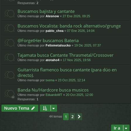
Respuestas:
2
Buscamos bajista y cantante
Último mensaje por
Alesnow
«
27 Ene 2026, 09:25
Buscamos Vocalista: banda rock alternativo/grunge
Último mensaje por
pablo_chea
«
07 Ene 2026, 14:04
@ForgetHer buscamos Bateria
Último mensaje por
Felixmetalsucko
«
19 Dic 2025, 07:37
Tajamata busca Cantante Thrasmetal/Crossover
Último mensaje por
atotaho4
«
17 Nov 2025, 19:56
Guitarrista flamenco busca cantante (para dúo en
directo).
Último mensaje por
txema
«
23 Oct 2025, 12:14
Banda Nu/Hardcore busca musicos
Último mensaje por
EduardoMT
«
20 Oct 2025, 12:00
Respuestas:
1
Nuevo Tema
2
1
Siguiente
44 temas
Ir a