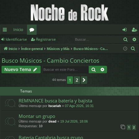
Inicio
Busc
Identificarse
Registrarse
nl
or
de
eg
B
Inicio
Índice general
Músicos y Más
Busco Músicos - Cambio Conciertos
ac
os
nt
ist
u
Busco Músicos - Cambio Conciertos
es
ifi
ra
s
Buscar
Búsqueda avan
Nuevo Tema
c
rá
ca
rs
a
2
1
Siguiente
44 temas
pi
rs
e
r
d
e
Temas
REMNANCE busca batería y bajista
os
Último mensaje por
Iscariah
«
07 Ago 2026, 16:31
Montar un grupo
Último mensaje por
dead
«
19 Jul 2026, 18:06
Respuestas:
10
1
2
Batería Cantabria busca grupo