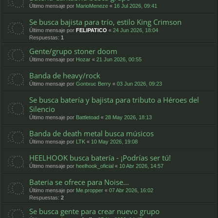
Último mensaje por
MarioMeneze
«
16 Jul 2026, 09:41
Se busca bajista para trío, estilo King Crimson
Último mensaje por
FELIPATICO
«
24 Jun 2026, 18:04
Respuestas:
1
Gente/grupo stoner doom
Último mensaje por
Hozar
«
21 Jun 2026, 00:55
Banda de heavy/rock
Último mensaje por
Gontxuc Berry
«
03 Jun 2026, 09:23
Se busca batería y bajista para tributo a Héroes del
Silencio
Último mensaje por
Battletoad
«
28 May 2026, 18:13
Banda de death metal busca músicos
Último mensaje por
LTK
«
10 May 2026, 19:08
HEELHOOK busca batería - ¡Podrías ser tú!
Último mensaje por
heelhook_oficial
«
10 Abr 2026, 14:57
Bateria se ofrece para Noise...
Último mensaje por
Me.propper
«
07 Abr 2026, 16:02
Respuestas:
2
Se busca gente para crear nuevo grupo