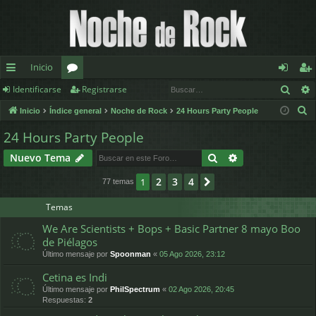
Inicio
Busc
Identificarse
Registrarse
nl
or
de
eg
B
Inicio
Índice general
Noche de Rock
24 Hours Party People
ac
os
nt
ist
u
24 Hours Party People
es
ifi
ra
s
Buscar
Búsqueda avan
Nuevo Tema
c
rá
ca
rs
a
2
3
4
1
Siguiente
77 temas
pi
rs
e
r
d
e
Temas
We Are Scientists + Bops + Basic Partner 8 mayo Boo
os
de Piélagos
Último mensaje por
Spoonman
«
05 Ago 2026, 23:12
Cetina es Indi
Último mensaje por
PhilSpectrum
«
02 Ago 2026, 20:45
Respuestas:
2