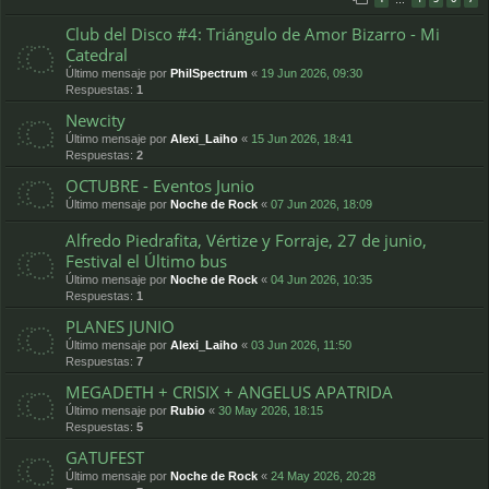
…
Club del Disco #4: Triángulo de Amor Bizarro - Mi
Catedral
Último mensaje por
PhilSpectrum
«
19 Jun 2026, 09:30
Respuestas:
1
Newcity
Último mensaje por
Alexi_Laiho
«
15 Jun 2026, 18:41
Respuestas:
2
OCTUBRE - Eventos Junio
Último mensaje por
Noche de Rock
«
07 Jun 2026, 18:09
Alfredo Piedrafita, Vértize y Forraje, 27 de junio,
Festival el Último bus
Último mensaje por
Noche de Rock
«
04 Jun 2026, 10:35
Respuestas:
1
PLANES JUNIO
Último mensaje por
Alexi_Laiho
«
03 Jun 2026, 11:50
Respuestas:
7
MEGADETH + CRISIX + ANGELUS APATRIDA
Último mensaje por
Rubio
«
30 May 2026, 18:15
Respuestas:
5
GATUFEST
Último mensaje por
Noche de Rock
«
24 May 2026, 20:28