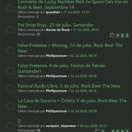
Concierto de Lucky Number Nick /w Space Cats trio en
Rock & Beer_Septiembre 14
Último mensaje por
guardian
«
27 Jul 2026, 12:22
Respuestas:
1
Pet Shop Boys. 25 de julio. Santander
Último mensaje por
Noche de Rock
«
27 Jul 2026, 08:01
Respuestas:
27
1
2
3
False Pretense + Missing. 10 de julio. Rock Beer The
New
Último mensaje por
PhilSpectrum
«
01 Jul 2026, 09:34
False Pretense. 4 de julio. Fiestas de Tetuán
(Santander)
Último mensaje por
PhilSpectrum
«
01 Jul 2026, 09:32
Festival Ruido Libre. 3 de julio. Rock Beer The New
Último mensaje por
PhilSpectrum
«
01 Jul 2026, 09:31
La Casa de Socorro + Órbita. 9 de julio. Rock Beer The
New
Último mensaje por
PhilSpectrum
«
01 Jul 2026, 09:29
Z!
Último mensaje por
escipion_imperator
«
30 Jun 2026, 23:13
Respuestas:
69
1
4
5
6
7