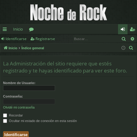
Inicio
Busc
Identificarse
Registrarse
nl
or
de
eg
B
Inicio
Índice general
ac
os
nt
ist
u
es
ifi
ra
s
La Administración del sitio requiere que estés
c
rá
ca
rs
registrado y te hayas identificado para ver este foro.
a
pi
rs
e
r
Nombre de Usuario:
d
e
Contraseña:
os
Olvidé mi contraseña
Recordar
Ocultar mi estado de conexión en esta sesión