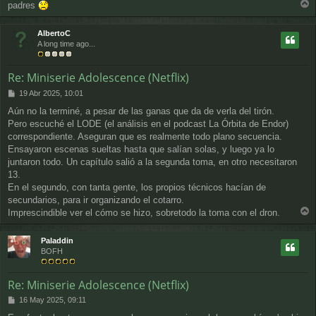
padres
r
r
AlbertoC
i
A long time ago...
b
a
Re: Miniserie Adolescence (Netflix)
M
19 Abr 2025, 10:01
e
Aún no la terminé, a pesar de las ganas que da de verla del tirón.
n
Pero escuché el LODE (el análisis en el podcast La Órbita de Endor)
s
a
correspondiente. Aseguran que es realmente todo plano secuencia.
j
Ensayaron escenas sueltas hasta que salían solas, y luego ya lo
e
juntaron todo. Un capítulo salió a la segunda toma, en otro necesitaron
13.
En el segundo, con tanta gente, los propios técnicos hacían de
secundarios, para ir organizando el cotarro.
Imprescindible ver el cómo se hizo, sobretodo la toma con el dron.
r
r
Paladdin
i
BOFH
b
a
Re: Miniserie Adolescence (Netflix)
M
16 May 2025, 09:11
e