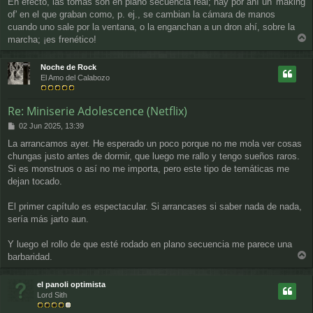
En efecto, las tomas son en plano secuencia real; hay por ahí un 'making
n
of' en el que graban como, p. ej., se cambian la cámara de manos
s
a
cuando uno sale por la ventana, o la enganchan a un dron ahí, sobre la
j
marcha; ¡es frenético!
e
r
r
Noche de Rock
i
El Amo del Calabozo
b
a
Re: Miniserie Adolescence (Netflix)
M
02 Jun 2025, 13:39
e
La arrancamos ayer. He esperado un poco porque no me mola ver cosas
n
chungas justo antes de dormir, que luego me rallo y tengo sueños raros.
s
a
Si es monstruos o así no me importa, pero este tipo de temáticas me
j
dejan tocado.
e
El primer capítulo es espectacular. Si arrancases si saber nada de nada,
sería más jarto aun.
Y luego el rollo de que esté rodado en plano secuencia me parece una
barbaridad.
r
r
el panoli optimista
i
Lord Sith
b
a