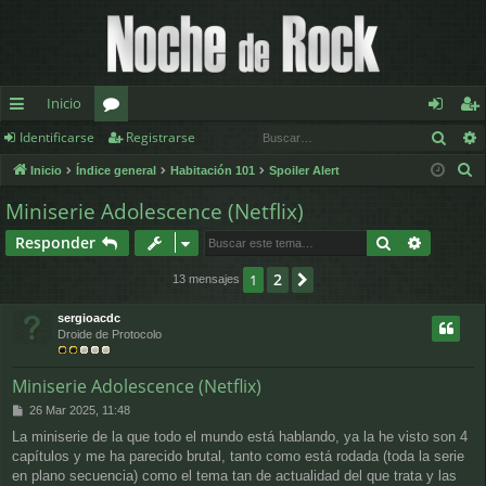
Inicio
Busc
Identificarse
Registrarse
nl
or
de
eg
B
Inicio
Índice general
Habitación 101
Spoiler Alert
ac
os
nt
ist
u
Miniserie Adolescence (Netflix)
es
ifi
ra
s
Buscar
Búsqued
Responder
c
rá
ca
rs
a
2
1
Siguiente
13 mensajes
pi
rs
e
r
d
e
sergioacdc
Droide de Protocolo
os
Miniserie Adolescence (Netflix)
M
26 Mar 2025, 11:48
e
La miniserie de la que todo el mundo está hablando, ya la he visto son 4
n
capítulos y me ha parecido brutal, tanto como está rodada (toda la serie
s
a
en plano secuencia) como el tema tan de actualidad del que trata y las