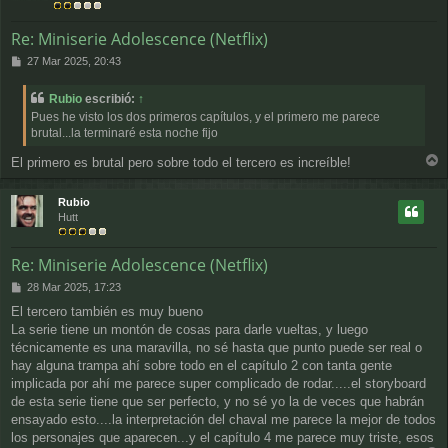
a
Re: Miniserie Adolescence (Netflix)
M
27 Mar 2025, 20:43
e
n
Rubio
escribió:
↑
s
Pues he visto los dos primeros capítulos, y el primero me parece
a
brutal...la terminaré esta noche fijo
j
e
El primero es brutal pero sobre todo el tercero es increíble!
r
r
Rubio
i
Hutt
b
a
Re: Miniserie Adolescence (Netflix)
M
28 Mar 2025, 17:23
e
El tercero también es muy bueno
n
La serie tiene un montón de cosas para darle vueltas, y luego
s
a
técnicamente es una maravilla, no sé hasta que punto puede ser real o
j
hay alguna trampa ahí sobre todo en el capítulo 2 con tanta gente
e
implicada por ahí me parece super complicado de rodar.....el storyboard
de esta serie tiene que ser perfecto, y no sé yo la de veces que habrán
ensayado esto....la interpretación del chaval me parece la mejor de todos
los personajes que aparecen...y el capítulo 4 me parece muy triste, esos