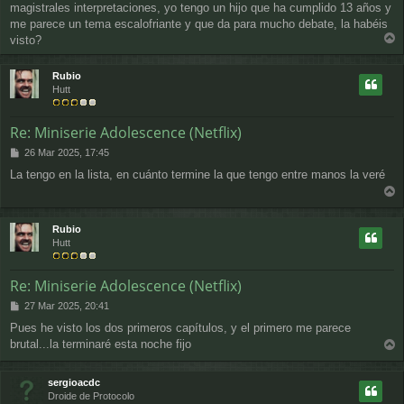
j
magistrales interpretaciones, yo tengo un hijo que ha cumplido 13 años y
e
me parece un tema escalofriante y que da para mucho debate, la habéis
visto?
r
r
Rubio
i
Hutt
b
a
Re: Miniserie Adolescence (Netflix)
M
26 Mar 2025, 17:45
e
La tengo en la lista, en cuánto termine la que tengo entre manos la veré
n
s
r
a
j
r
Rubio
e
i
Hutt
b
a
Re: Miniserie Adolescence (Netflix)
M
27 Mar 2025, 20:41
e
Pues he visto los dos primeros capítulos, y el primero me parece
n
brutal...la terminaré esta noche fijo
s
r
a
j
r
sergioacdc
e
i
Droide de Protocolo
b