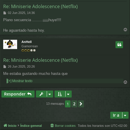
Re: Miniserie Adolescence (Netflix)
M
02 Jun 2025, 14:36
e
Plano secuencia .........¡¡¡¡¡huye!!!!
n
s
a
He aguantado hasta hoy.
r
j
e
r
AnHell
i
Gamorrean
b
a
Re: Miniserie Adolescence (Netflix)
M
26 Jun 2025, 20:26
e
Me estaba gustando mucho hasta que
n
s
[+] Mostrar texto
a
r
j
r
e
Responder
i
b
2
1
Siguiente
13 mensajes
a
Ir a
Inicio
Índice general
Borrar cookies
Todos los horarios son
UTC+02:00