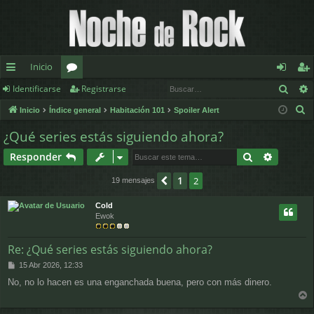
Inicio
Busc
Identificarse
Registrarse
nl
or
de
eg
B
Inicio
Índice general
Habitación 101
Spoiler Alert
ac
os
nt
ist
u
¿Qué series estás siguiendo ahora?
es
ifi
ra
s
Buscar
Búsqued
Responder
c
rá
ca
rs
a
1
Anterior
2
19 mensajes
pi
rs
e
r
d
e
Cold
Ewok
os
Re: ¿Qué series estás siguiendo ahora?
M
15 Abr 2026, 12:33
e
No, no lo hacen es una enganchada buena, pero con más dinero.
n
s
r
a