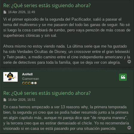
Re: ¿Qué series estás siguiendo ahora?
M
16 Abr 2026, 11:49
e
Vi el primer episodio de la segunda del Pacificador, salió a pasear el
n
tema del multiverso y se me pasaron del todo las ganas de seguir. No sé
s
a
si luego la cosa cambiará de rumbo, pero vaya perezón de más cosas de
j
superhéroes clónicas y sin sal.
e
Ahora mismo no estoy viendo nada. La última serie que me ha gustado
ha sido Verdades Ocultas de Disney, un crossover entre el gran lebowski
y Twin peaks, a medio camino entre el cine independiente americano y la
serie de detectives para toda la familia, que se deja ver con alegría.
r
r
AnHell
i
Gamorrean
b
a
Re: ¿Qué series estás siguiendo ahora?
M
16 Abr 2026, 16:51
e
En casa hemos empezado a ver 13 reasons why, la primera temporada
n
bien, la segunda yo creo que se podía haber resumido junto a la primera
s
a
en algún capítulo más, aunque mi pareja dice que "de ninguna manera",
j
y la tercera creo que es estirar demasiado el chicle. Yo no recomendaría
e
visionado si en casa se está pasando por una situación parecida
r