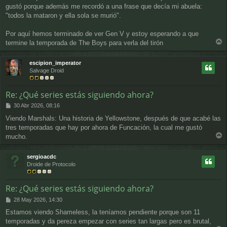
gustó porque además me recordó a una frase que decía mi abuela:
"todos la mataron y ella sola se murió".
Por aquí hemos terminado de ver Gen V y estoy esperando a que
termine la temporada de The Boys para verla del tirón
r
r
escipion_imperator
i
Salvage Droid
b
a
Re: ¿Qué series estás siguiendo ahora?
M
30 Abr 2026, 08:16
e
Viendo Marshals: Una historia de Yellowstone, después de que acabé las
n
tres temporadas que hay por ahora de Funcación, la cual me gustó
s
a
mucho.
r
j
e
r
sergioacdc
i
Droide de Protocolo
b
a
Re: ¿Qué series estás siguiendo ahora?
M
28 May 2026, 14:30
e
Estamos viendo Shameless, la teníamos pendiente porque son 11
n
temporadas y da pereza empezar con series tan largas pero es brutal,
s