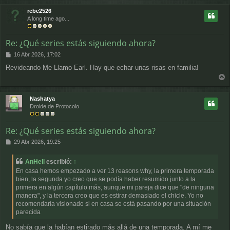
r
rebe2526
i
A long time ago...
b
a
Re: ¿Qué series estás siguiendo ahora?
M
16 Abr 2026, 17:02
e
Revideando Me Llamo Earl. Hay que echar unas risas en familia!
n
s
r
a
j
r
Nashatya
e
i
Droide de Protocolo
b
a
Re: ¿Qué series estás siguiendo ahora?
M
29 Abr 2026, 19:25
e
n
AnHell
escribió:
↑
s
En casa hemos empezado a ver 13 reasons why, la primera temporada
a
bien, la segunda yo creo que se podía haber resumido junto a la
j
primera en algún capítulo más, aunque mi pareja dice que "de ninguna
e
manera", y la tercera creo que es estirar demasiado el chicle. Yo no
recomendaría visionado si en casa se está pasando por una situación
parecida
No sabía que la habían estirado más allá de una temporada. A mí me