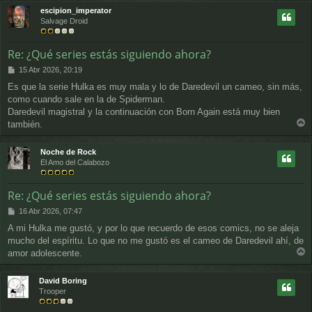
j
r
escipion_imperator
e
i
Salvage Droid
b
a
Re: ¿Qué series estás siguiendo ahora?
M
15 Abr 2026, 20:19
e
Es que la serie Hulka es muy mala y lo de Daredevil un cameo, sin más,
n
como cuando sale en la de Spiderman.
s
a
Daredevil magistral y la continuación con Born Again está muy bien
j
también.
e
r
r
Noche de Rock
i
El Amo del Calabozo
b
a
Re: ¿Qué series estás siguiendo ahora?
M
16 Abr 2026, 07:47
e
A mi Hulka me gustó, y por lo que recuerdo de esos comics, no se aleja
n
mucho del espíritu. Lo que no me gustó es el cameo de Daredevil ahí, de
s
a
amor adolescente.
r
j
e
r
David Boring
i
Trooper
b
a