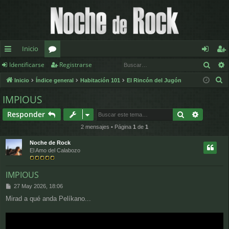
Inicio
Busc
Identificarse
Registrarse
nl
or
de
eg
B
Inicio
Índice general
Habitación 101
El Rincón del Jugón
ac
os
nt
ist
u
IMPIOUS
es
ifi
ra
s
Buscar
Búsqued
Responder
c
rá
ca
rs
a
2 mensajes • Página
1
de
1
pi
rs
e
r
Noche de Rock
d
e
El Amo del Calabozo
os
IMPIOUS
M
27 May 2026, 18:06
e
Mirad a qué anda Pelíkano...
n
s
a
j