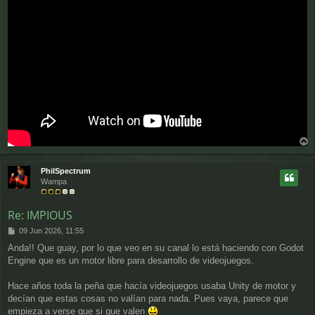
e
r
r
PhilSpectrum
i
Wampa
b
a
Re: IMPIOUS
M
09 Jun 2026, 11:55
e
Anda!! Que guay, por lo que veo en su canal lo está haciendo con Godot
n
Engine que es un motor libre para desarrollo de videojuegos.
s
a
j
Hace años toda la peña que hacía videojuegos usaba Unity de motor y
e
decían que estas cosas no valían para nada. Pues vaya, parece que
empieza a verse que si que valen