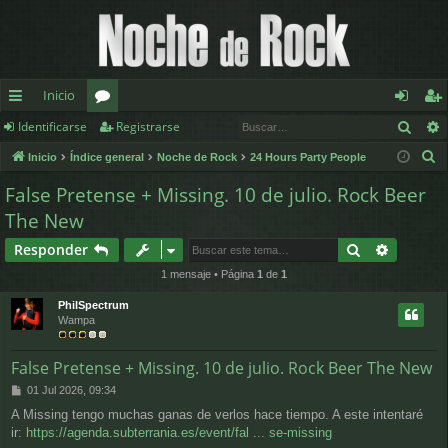
Inicio
Busc
Identificarse
Registrarse
nl
or
de
eg
B
Inicio
Índice general
Noche de Rock
24 Hours Party People
ac
os
nt
ist
u
False Pretense + Missing. 10 de julio. Rock Beer
es
ifi
ra
s
The New
c
rá
ca
rs
a
Buscar
Búsqued
Responder
pi
rs
e
r
1 mensaje • Página
1
de
1
d
e
PhilSpectrum
Wampa
os
False Pretense + Missing. 10 de julio. Rock Beer The New
M
01 Jul 2026, 09:34
e
A Missing tengo muchas ganas de verlos hace tiempo. A este intentaré
n
ir:
https://agenda.subterrania.es/event/fal ... se-missing
s